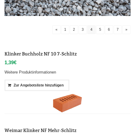
«
1
2
3
4
5
6
7
»
Klinker Buchholz NF 10 7-Schlitz
1,39
€
Weitere Produktinformationen
Zur Angebotsliste hinzufügen
Weimar Klinker NF Mehr-Schlitz