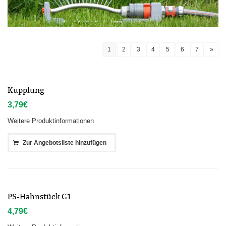
1
2
3
4
5
6
7
»
Kupplung
3,79
€
Weitere Produktinformationen
Zur Angebotsliste hinzufügen
PS-Hahnstück G1
4,79
€