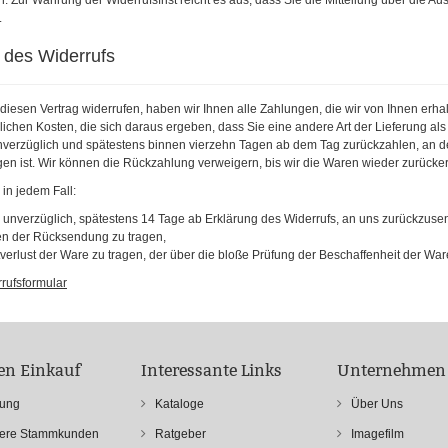
n. Zur Wahrung der Widerrufsfrist reicht es aus, dass Sie die Mitteilung über die Au
.
 des Widerrufs
iesen Vertrag widerrufen, haben wir Ihnen alle Zahlungen, die wir von Ihnen erha
lichen Kosten, die sich daraus ergeben, dass Sie eine andere Art der Lieferung al
nverzüglich und spätestens binnen vierzehn Tagen ab dem Tag zurückzahlen, an dem
en ist. Wir können die Rückzahlung verweigern, bis wir die Waren wieder zurücker
in jedem Fall:
e unverzüglich, spätestens 14 Tage ab Erklärung des Widerrufs, an uns zurückzuse
ten der Rücksendung zu tragen,
verlust der Ware zu tragen, der über die bloße Prüfung der Beschaffenheit der War
rufsformular
ren Einkauf
Interessante Links
Unternehmen
rung
Kataloge
Über Uns
sere Stammkunden
Ratgeber
Imagefilm