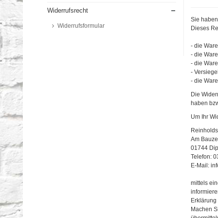
Widerrufsrecht
Sie haben
Widerrufsformular
Dieses Rec
- die Ware
- die Ware
- die War
- Versiege
- die Ware
Die Widerr
haben bzw
Um Ihr Wi
Reinholds
Am Bauze
01744 Dip
Telefon: 
E-Mail:
in
mittels ei
informiere
Erklärung
Machen Si