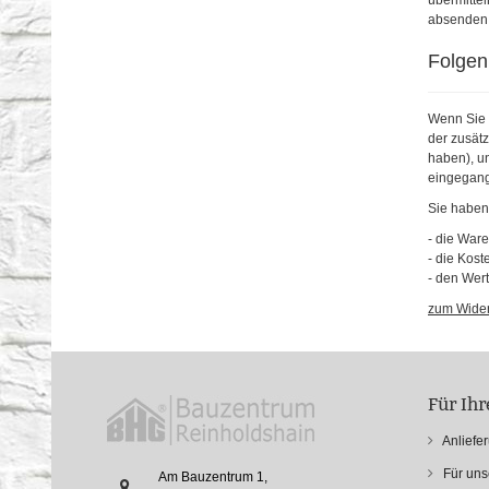
übermittel
absenden
Folgen
Wenn Sie d
der zusätz
haben), u
eingegang
Sie haben 
- die War
- die Kos
- den Wert
zum Wider
Für Ih
Anliefe
Für un
Am Bauzentrum 1,