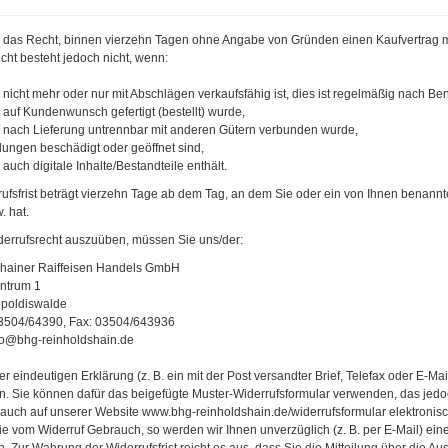
 das Recht, binnen vierzehn Tagen ohne Angabe von Gründen einen Kaufvertrag mi
ht besteht jedoch nicht, wenn:
 nicht mehr oder nur mit Abschlägen verkaufsfähig ist, dies ist regelmäßig nach Ben
 auf Kundenwunsch gefertigt (bestellt) wurde,
e nach Lieferung untrennbar mit anderen Gütern verbunden wurde,
lungen beschädigt oder geöffnet sind,
 auch digitale Inhalte/Bestandteile enthält.
ufsfrist beträgt vierzehn Tage ab dem Tag, an dem Sie oder ein von Ihnen benannter
. hat.
derrufsrecht auszuüben, müssen Sie uns/der:
hainer Raiffeisen Handels GmbH
ntrum 1
poldiswalde
03504/64390, Fax: 03504/643936
fo@bhg-reinholdshain.de
ner eindeutigen Erklärung (z. B. ein mit der Post versandter Brief, Telefax oder E-Ma
n. Sie können dafür das beigefügte Muster-Widerrufsformular verwenden, das jedoc
 auch auf unserer Website
www.bhg-reinholdshain.de/widerrufsformular
elektronisc
e vom Widerruf Gebrauch, so werden wir Ihnen unverzüglich (z. B. per E-Mail) ein