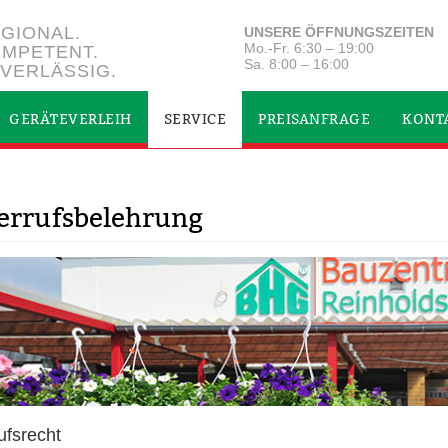
GIONAL.
UNSERE ÖFFNUNGSZEITEN
Mo.-Fr. 6:30 – 19:00
MPETENT.
Sa. 8:00 – 16:00
VERLÄSSIG.
GERÄTEVERLEIH
SERVICE
PREISANFRAGE
KONT
errufsbelehrung
ufsrecht