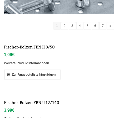
1
2
3
4
5
6
7
»
Fischer-Bolzen FBN II 8/50
1,09
€
Weitere Produktinformationen
Zur Angebotsliste hinzufügen
Fischer-Bolzen FBN II 12/140
3,99
€