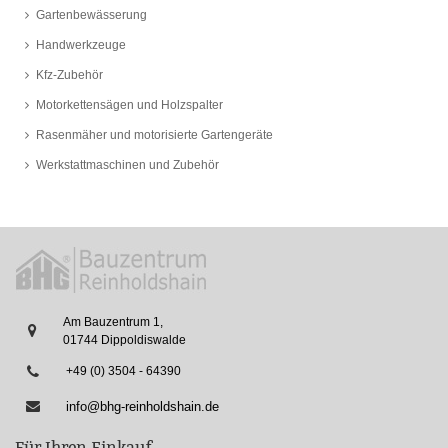
Gartenbewässerung
Handwerkzeuge
Kfz-Zubehör
Motorkettensägen und Holzspalter
Rasenmäher und motorisierte Gartengeräte
Werkstattmaschinen und Zubehör
Am Bauzentrum 1,
01744 Dippoldiswalde
+49 (0) 3504 - 64390
info@bhg-reinholdshain.de
Für Ihren Einkauf