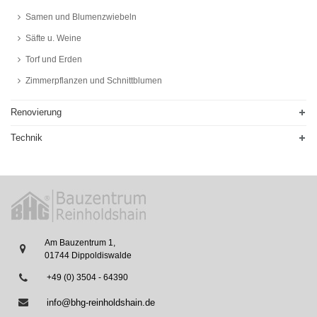
Samen und Blumenzwiebeln
Säfte u. Weine
Torf und Erden
Zimmerpflanzen und Schnittblumen
Renovierung
Technik
Am Bauzentrum 1,
01744 Dippoldiswalde
+49 (0) 3504 - 64390
info@bhg-reinholdshain.de