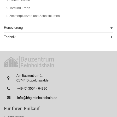
Säfte u. Weine
Torf und Erden
Zimmerpflanzen und Schnittblumen
Renovierung
Technik
Am Bauzentrum 1,
01744 Dippoldiswalde
+49 (0) 3504 - 64390
info@bhg-reinholdshain.de
Für Ihren Einkauf