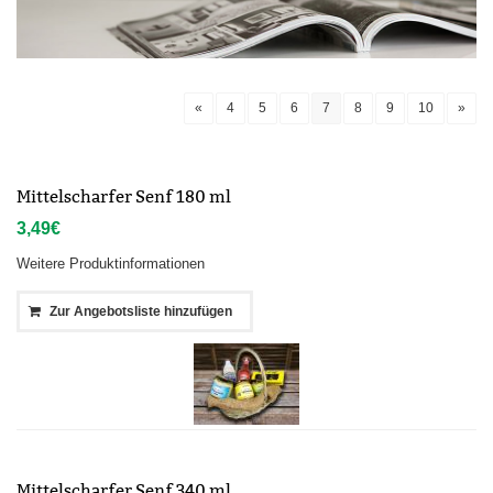
«
4
5
6
7
8
9
10
»
Mittelscharfer Senf 180 ml
3,49
€
Weitere Produktinformationen
Zur Angebotsliste hinzufügen
Mittelscharfer Senf 340 ml