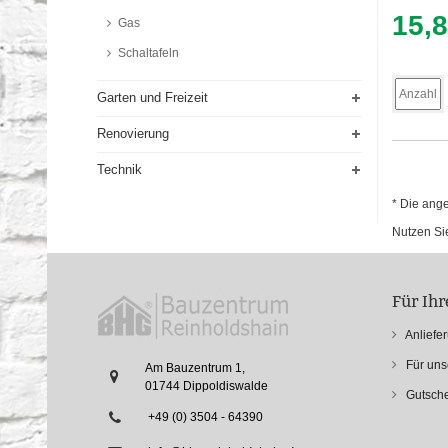
15,
Gas
Schaltafeln
Garten und Freizeit
Renovierung
Technik
* Die ang
Nutzen Sie
Für Ih
Anliefe
Für un
Am Bauzentrum 1,
01744 Dippoldiswalde
Gutsche
+49 (0) 3504 - 64390