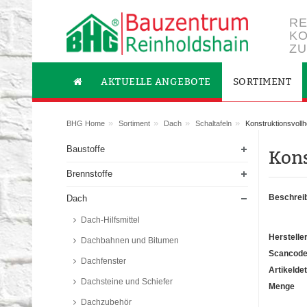
RE
KO
ZU
AKTUELLE ANGEBOTE
SORTIMENT
»
»
»
»
BHG Home
Sortiment
Dach
Schaltafeln
Konstruktionsvollh
Baustoffe
Kons
Brennstoffe
Beschrei
Dach
Dach-Hilfsmittel
Herstelle
Dachbahnen und Bitumen
Scancod
Dachfenster
Artikeldet
Dachsteine und Schiefer
Menge
Dachzubehör