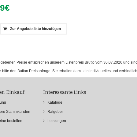
89
€
Zur Angebotsliste hinzufügen
egebenen Preise entsprechen unserem Listenpreis Brutto vom
30.07.2026
und sind
 bitte den Button Preisanfrage, Sie erhalten damit ein individuelles und verbindlic
ren Einkauf
Interessante Links
rung
Kataloge
sere Stammkunden
Ratgeber
ine bestellen
Leistungen