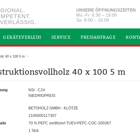
GIONAL.
UNSERE ÖFFNUNGSZEITEN
Mo.-Fr. 6:30 – 19:00
MPETENT.
Sa. 8:00 – 16:00
VERLÄSSIG.
GERÄTEVERLEIH
SERVICE
PREISANFRAGE
KONT
»
olz 40 x 100 5 m
truktionsvollholz 40 x 100 5 m
bung
NSi - C24
NIEDRIGPREIS
r
BETOHOLZ GMBH - KLÖTZE
e
2100000117307
ails
70 % PEFC zertifiziert TUEV-PEFC-COC-200367
1 Stck