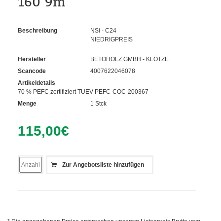
160 9m
Beschreibung
NSi - C24
NIEDRIGPREIS
Hersteller
BETOHOLZ GMBH - KLÖTZE
Scancode
4007622046078
Artikeldetails
70 % PEFC zertifiziert TUEV-PEFC-COC-200367
Menge
1 Stck
115,00
€
Zur Angebotsliste hinzufügen