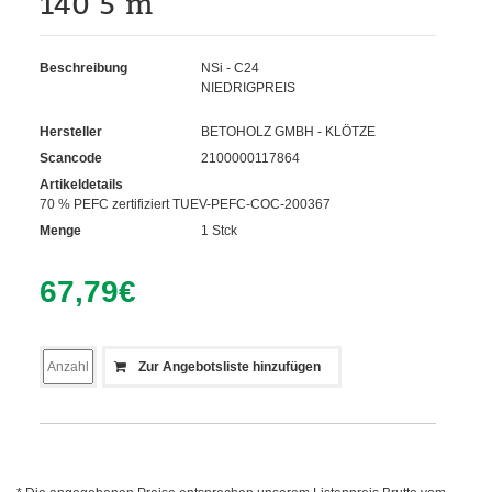
140 5 m
Beschreibung
NSi - C24
NIEDRIGPREIS
Hersteller
BETOHOLZ GMBH - KLÖTZE
Scancode
2100000117864
Artikeldetails
70 % PEFC zertifiziert TUEV-PEFC-COC-200367
Menge
1 Stck
67,79
€
Zur Angebotsliste hinzufügen