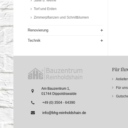
Säfte u. Weine
Torf und Erden
Zimmerpflanzen und Schnittblumen
Renovierung
Technik
Für Ih
Anliefe
Für un
Am Bauzentrum 1,
01744 Dippoldiswalde
Gutsche
+49 (0) 3504 - 64390
info@bhg-reinholdshain.de