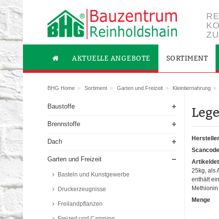
RE
KO
ZU
AKTUELLE ANGEBOTE
SORTIMENT
»
»
»
»
BHG Home
Sortiment
Garten und Freizeit
Kleintiernahrung
Baustoffe
Lege
Brennstoffe
Herstelle
Dach
Scancod
Garten und Freizeit
Artikeldet
25kg, als 
Basteln und Kunstgewerbe
enthält e
Methionin
Druckerzeugnisse
Menge
Freilandpflanzen
Freizeit und Camping