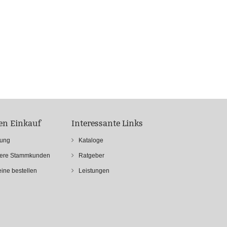
ren Einkauf
Interessante Links
rung
Kataloge
sere Stammkunden
Ratgeber
ine bestellen
Leistungen