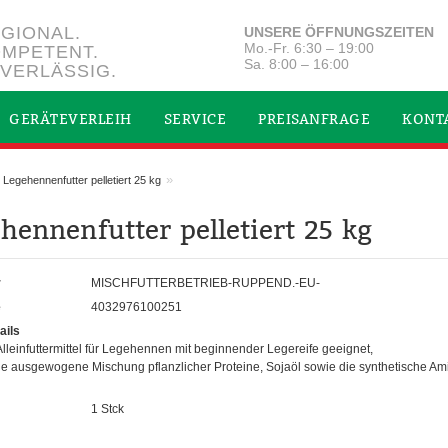
GIONAL.
UNSERE ÖFFNUNGSZEITEN
Mo.-Fr. 6:30 – 19:00
MPETENT.
Sa. 8:00 – 16:00
VERLÄSSIG.
GERÄTEVERLEIH
SERVICE
PREISANFRAGE
KONT
»
Legehennenfutter pelletiert 25 kg
hennenfutter pelletiert 25 kg
r
MISCHFUTTERBETRIEB-RUPPEND.-EU-
e
4032976100251
ails
Alleinfuttermittel für Legehennen mit beginnender Legereife geeignet,
ine ausgewogene Mischung pflanzlicher Proteine, Sojaöl sowie die synthetische A
1 Stck