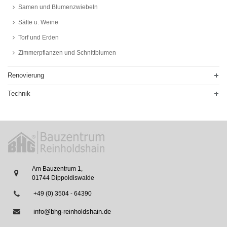
Samen und Blumenzwiebeln
Säfte u. Weine
Torf und Erden
Zimmerpflanzen und Schnittblumen
Renovierung
Technik
Am Bauzentrum 1,
01744 Dippoldiswalde
+49 (0) 3504 - 64390
info@bhg-reinholdshain.de